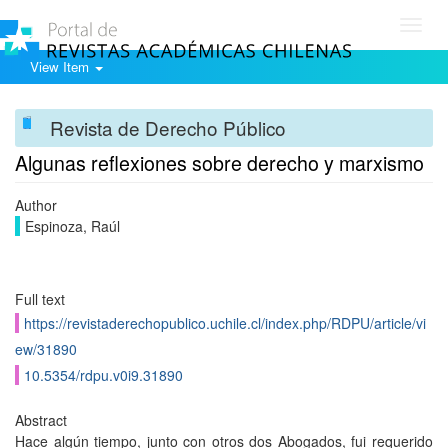
Toggl
navig
View Item
Revista de Derecho Público
Algunas reflexiones sobre derecho y marxismo
Author
Espinoza, Raúl
Full text
https://revistaderechopublico.uchile.cl/index.php/RDPU/article/vi
ew/31890
10.5354/rdpu.v0i9.31890
Abstract
Hace algún tiempo, junto con otros dos Abogados, fui requerido