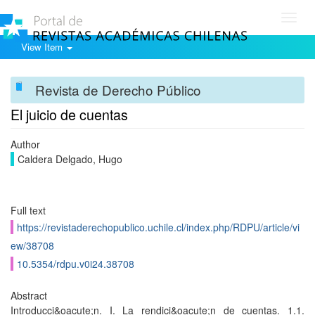
Toggl
navig
View Item
Revista de Derecho Público
El juicio de cuentas
Author
Caldera Delgado, Hugo
Full text
https://revistaderechopublico.uchile.cl/index.php/RDPU/article/vi
ew/38708
10.5354/rdpu.v0i24.38708
Abstract
Introducci&oacute;n. I. La rendici&oacute;n de cuentas. 1.1.