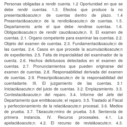
Personas obligadas a rendir cuenta. 1.2 Oportunidad en que se
debe rendir cuentas. 1.3. Efectos que produce la no
presentaci&oacute;n de cuentas dentro de plazo. 1.4
Presentaci&oacute;n de la rendici&oacute;n de cuentas. 1.5.
Departamento ante el que debe rendirse cuentas. 1.6.
Obligaci&oacute;n de rendir cauci&oacute;n. II. El examen de
cuentas. 2.1. Organo competente para examinar las cuentas. 2.2.
Objeto del examen de cuentas. 2.3. Fundamentaci&oacute;n de
las cuentas. 2.4. Casos en que procede la acumulaci&oacute;n
de expedientes. 2.5. Falta de imparcialidad del examinador de la
cuenta. 2.6. Hechos delictuosos detectados en el examen de
cuentas. 2.7. Pronunciamientos que pueden originarse del
examen de cuentas. 2.8. Responsabilidad derivada del examen
de cuentas. 2.9. Prescripci&oacute;n de la responsabilidad del
cuentadante. III. El juzgamiento de las cuentas. 3.1
Iniciaci&oacute;n del juicio de cuentas. 3.2. Emplazamiento. 3.3.
Contestaci&oacute;n del reparo. 3.4. Informe del Jefe del
Departamento que emiti&oacute; el reparo. 3.5. Traslado al Fiscal
y perfeccionamiento de la relaci&oacute;n procesal. 3.6. Medios
de prueba. 3.7. T&eacute;rmino de prueba. 3.8. Sentencia de
primera instancia. IV. Recuros procesales. 4.1. La
apelaci&oacute;n. 4.2. El recurso de revisi&oacute;n. 4.3.