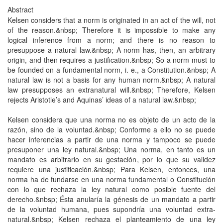
Abstract
Kelsen considers that a norm is originated in an act of the will, not
of the reason.&nbsp; Therefore it is impossible to make any
logical inference from a norm; and there is no reason to
presuppose a natural law.&nbsp; A norm has, then, an arbitrary
origin, and then requires a justification.&nbsp; So a norm must to
be founded on a fundamental norm, i. e., a Constitution.&nbsp; A
natural law is not a basis for any human norm.&nbsp; A natural
law presupposes an extranatural will.&nbsp; Therefore, Kelsen
rejects Aristotle’s and Aquinas’ ideas of a natural law.&nbsp;
Kelsen considera que una norma no es objeto de un acto de la
razón, sino de la voluntad.&nbsp; Conforme a ello no se puede
hacer inferencias a partir de una norma y tampoco se puede
presuponer una ley natural.&nbsp; Una norma, en tanto es un
mandato es arbitrario en su gestación, por lo que su validez
requiere una justificación.&nbsp; Para Kelsen, entonces, una
norma ha de fundarse en una norma fundamental o Constitución
con lo que rechaza la ley natural como posible fuente del
derecho.&nbsp; Ésta anularía la génesis de un mandato a partir
de la voluntad humana, pues supondría una voluntad extra-
natural.&nbsp; Kelsen rechaza el planteamiento de una ley