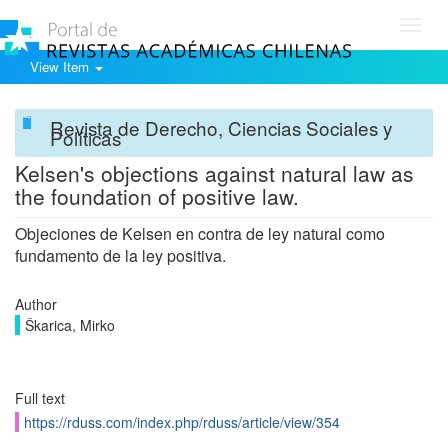
Toggl
navig
View Item
Revista de Derecho, Ciencias Sociales y
Políticas
Kelsen's objections against natural law as
the foundation of positive law.
Objeciones de Kelsen en contra de ley natural como
fundamento de la ley positiva.
Author
Škarica, Mirko
Full text
https://rduss.com/index.php/rduss/article/view/354