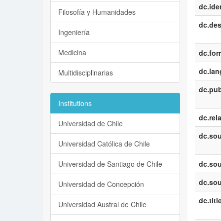
dc.iden
Filosofía y Humanidades
dc.des
Ingeniería
Medicina
dc.for
dc.la
Multidisciplinarias
dc.pub
Institutions
dc.rel
Universidad de Chile
dc.sou
Universidad Católica de Chile
Universidad de Santiago de Chile
dc.sou
dc.sou
Universidad de Concepción
dc.titl
Universidad Austral de Chile