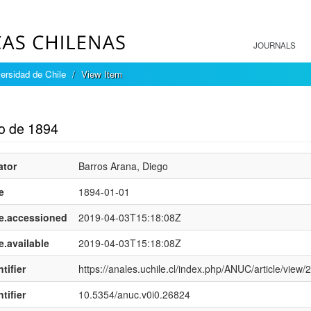
JOURNALS
ersidad de Chile
View Item
mple item record
o de 1894
ator
Barros Arana, Diego
e
1894-01-01
e.accessioned
2019-04-03T15:18:08Z
e.available
2019-04-03T15:18:08Z
tifier
https://anales.uchile.cl/index.php/ANUC/article/view/
tifier
10.5354/anuc.v0i0.26824