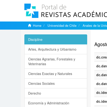
Home
Universidad de Chile
Anales de la Univ
Show si
Discipline
Agost
Artes, Arquitectura y Urbanismo
dc.cre
Ciencias Agrarias, Forestales y
Veterinarias
dc.dat
Ciencias Exactas y Naturales
dc.dat
Ciencias Sociales
dc.dat
dc.iden
Derecho
dc.iden
Economía y Administración