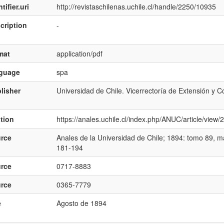
tifier.uri
http://revistaschilenas.uchile.cl/handle/2250/10935
cription
-
mat
application/pdf
nguage
spa
lisher
Universidad de Chile. Vicerrectoría de Extensión y 
ation
https://anales.uchile.cl/index.php/ANUC/article/view
rce
Anales de la Universidad de Chile; 1894: tomo 89, mar
181-194
rce
0717-8883
rce
0365-7779
e
Agosto de 1894