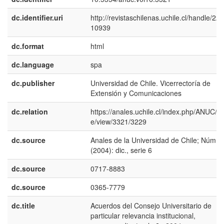
dc.identifier.uri
http://revistaschilenas.uchile.cl/handle/225
10939
dc.format
html
dc.language
spa
dc.publisher
Universidad de Chile. Vicerrectoría de
Extensión y Comunicaciones
dc.relation
https://anales.uchile.cl/index.php/ANUC/art
e/view/3321/3229
dc.source
Anales de la Universidad de Chile; Núm. 
(2004): dic., serie 6
dc.source
0717-8883
dc.source
0365-7779
dc.title
Acuerdos del Consejo Universitario de
particular relevancia institucional,