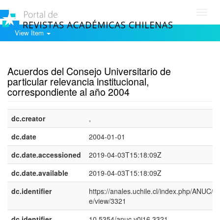
Toggl
navig
View Item
Show simple item record
Acuerdos del Consejo Universitario de
particular relevancia institucional,
correspondiente al año 2004
dc.creator
,
dc.date
2004-01-01
dc.date.accessioned
2019-04-03T15:18:09Z
dc.date.available
2019-04-03T15:18:09Z
dc.identifier
https://anales.uchile.cl/index.php/ANUC/art
e/view/3321
dc.identifier
10.5354/anuc.v0i16.3321