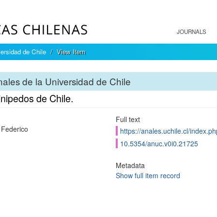
JOURNALS
ersidad de Chile
View Item
ales de la Universidad de Chile
nipedos de Chile.
Full text
, Federico
https://anales.uchile.cl/index.
10.5354/anuc.v0i0.21725
Metadata
Show full item record