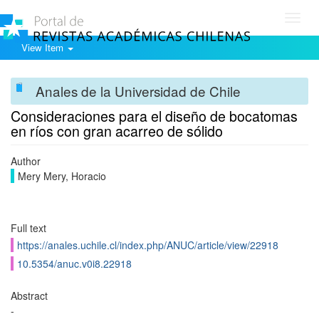
Toggl
navig
View Item
Anales de la Universidad de Chile
Consideraciones para el diseño de bocatomas
en ríos con gran acarreo de sólido
Author
Mery Mery, Horacio
Full text
https://anales.uchile.cl/index.php/ANUC/article/view/22918
10.5354/anuc.v0i8.22918
Abstract
-