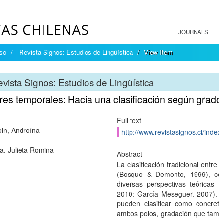
JOURNALS
íso
Revista Signos: Estudios de Lingüística
View Item
vista Signos: Estudios de Lingüística
es temporales: Hacia una clasificación según grad
Full text
ein, Andreína
http://www.revistasignos.cl/inde
ia, Julieta Romina
Abstract
La clasificación tradicional ent
(Bosque & Demonte, 1999), co
diversas perspectivas teóricas
2010; García Meseguer, 2007).
pueden clasificar como concret
ambos polos, gradación que tam