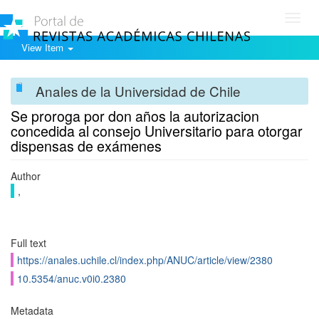
Toggl
navig
View Item
Anales de la Universidad de Chile
Se proroga por don años la autorizacion
concedida al consejo Universitario para otorgar
dispensas de exámenes
Author
,
Full text
https://anales.uchile.cl/index.php/ANUC/article/view/2380
10.5354/anuc.v0i0.2380
Metadata