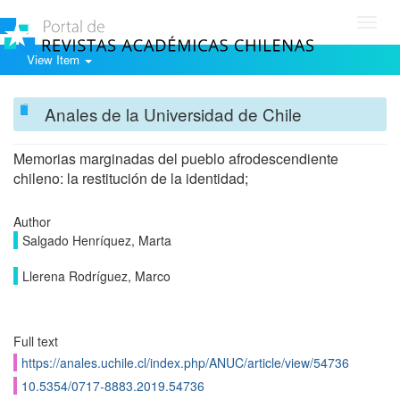
Toggl
navig
View Item
Anales de la Universidad de Chile
Memorias marginadas del pueblo afrodescendiente
chileno: la restitución de la identidad;
Author
Salgado Henríquez, Marta
Llerena Rodríguez, Marco
Full text
https://anales.uchile.cl/index.php/ANUC/article/view/54736
10.5354/0717-8883.2019.54736