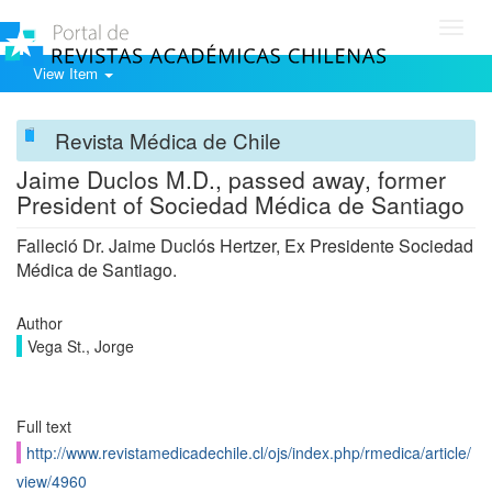
Toggl
navig
View Item
Revista Médica de Chile
Jaime Duclos M.D., passed away, former
President of Sociedad Médica de Santiago
Falleció Dr. Jaime Duclós Hertzer, Ex Presidente Sociedad
Médica de Santiago.
Author
Vega St., Jorge
Full text
http://www.revistamedicadechile.cl/ojs/index.php/rmedica/article/
view/4960