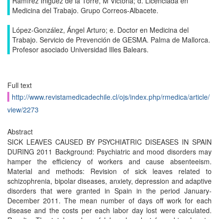
Ramírez Iñiguez de la Torre, M Victoria; d. Licenciada en
Medicina del Trabajo. Grupo Correos-Albacete.
López-González, Ángel Arturo; e. Doctor en Medicina del
Trabajo. Servicio de Prevención de GESMA. Palma de Mallorca.
Profesor asociado Universidad Illes Balears.
Full text
http://www.revistamedicadechile.cl/ojs/index.php/rmedica/article/
view/2273
Abstract
SICK LEAVES CAUSED BY PSYCHIATRIC DISEASES IN SPAIN
DURING 2011 Background: Psychiatric and mood disorders may
hamper the efficiency of workers and cause absenteeism.
Material and methods: Revision of sick leaves related to
schizophrenia, bipolar diseases, anxiety, depression and adaptive
disorders that were granted in Spain in the period January-
December 2011. The mean number of days off work for each
disease and the costs per each labor day lost were calculated.