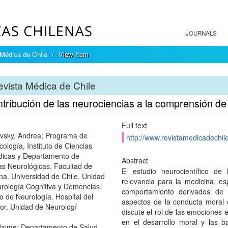
JOURNALS
Médica de Chile
View Item
vista Médica de Chile
tribución de las neurociencias a la comprensión de 
Full text
vsky, Andrea; Programa de
http://www.revistamedicadechile
ología, Instituto de Ciencias
icas y Departamento de
Abstract
as Neurológicas. Facultad de
El estudio neurocientífico de
na. Universidad de Chile. Unidad
relevancia para la medicina, es
rología Cognitiva y Demencias.
comportamiento derivados de p
io de Neurología. Hospital del
aspectos de la conducta moral d
or. Unidad de Neurologí
discute el rol de las emociones e
en el desarrollo moral y las b
 Jaime; Departamento de Salud