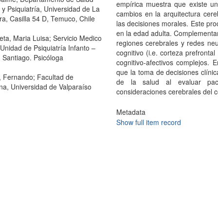
empírica muestra que existe una
 y Psiquiatría, Universidad de La
cambios en la arquitectura cer
ra, Casilla 54 D, Temuco, Chile
las decisiones morales. Este pr
en la edad adulta. Complementar
eta, Maria Luisa; Servicio Medico
regiones cerebrales y redes neu
 Unidad de Psiquiatría Infanto –
cognitivo (i.e. corteza prefront
, Santiago. Psicóloga
cognitivo-afectivos complejos.
que la toma de decisiones clínic
 Fernando; Facultad de
de la salud al evaluar pac
na, Universidad de Valparaíso
consideraciones cerebrales del 
Metadata
Show full item record