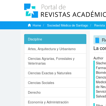
Home
Sociedad Médica de Santiago
Revista 
Re
Discipline
La con
Artes, Arquitectura y Urbanismo
Author
Ciencias Agrarias, Forestales y
Slache
Veterinarias
Farmac
Bioméd
Ciencias Exactas y Naturales
Cienci
Medici
Ciencias Sociales
de Neu
Servic
Derecho
Salvad
Economía y Administración
Silva,