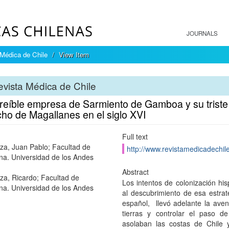
JOURNALS
Médica de Chile
View Item
vista Médica de Chile
reíble empresa de Sarmiento de Gamboa y su triste f
ho de Magallanes en el siglo XVI
Full text
za, Juan Pablo; Facultad de
http://www.revistamedicadechile
na. Universidad de los Andes
Abstract
za, Ricardo; Facultad de
Los intentos de colonización hi
na. Universidad de los Andes
al descubrimiento de esa estr
español, llevó adelante la avent
tierras y controlar el paso d
asolaban las costas de Chile