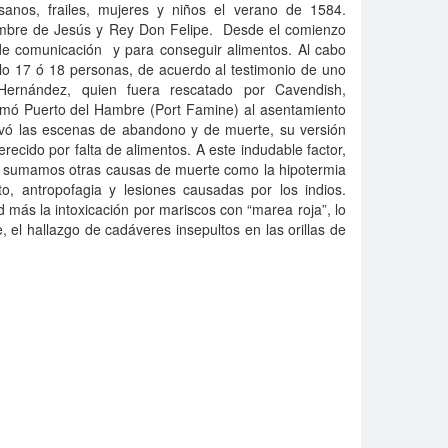
sanos, frailes, mujeres y niños el verano de 1584.
ombre de Jesús y Rey Don Felipe. Desde el comienzo
 de comunicación y para conseguir alimentos. Al cabo
ólo 17 ó 18 personas, de acuerdo al testimonio de uno
Hernández, quien fuera rescatado por Cavendish,
lamó Puerto del Hambre (Port Famine) al asentamiento
ó las escenas de abandono y de muerte, su versión
recido por falta de alimentos. A este indudable factor,
s, sumamos otras causas de muerte como la hipotermia
nto, antropofagia y lesiones causadas por los indios.
 más la intoxicación por mariscos con “marea roja”, lo
, el hallazgo de cadáveres insepultos en las orillas de