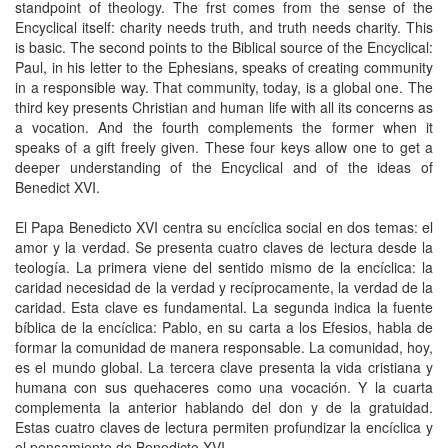
standpoint of theology. The frst comes from the sense of the
Encyclical itself: charity needs truth, and truth needs charity. This
is basic. The second points to the Biblical source of the Encyclical:
Paul, in his letter to the Ephesians, speaks of creating community
in a responsible way. That community, today, is a global one. The
third key presents Christian and human life with all its concerns as
a vocation. And the fourth complements the former when it
speaks of a gift freely given. These four keys allow one to get a
deeper understanding of the Encyclical and of the ideas of
Benedict XVI.
El Papa Benedicto XVI centra su encíclica social en dos temas: el
amor y la verdad. Se presenta cuatro claves de lectura desde la
teología. La primera viene del sentido mismo de la encíclica: la
caridad necesidad de la verdad y recíprocamente, la verdad de la
caridad. Esta clave es fundamental. La segunda indica la fuente
bíblica de la encíclica: Pablo, en su carta a los Efesios, habla de
formar la comunidad de manera responsable. La comunidad, hoy,
es el mundo global. La tercera clave presenta la vida cristiana y
humana con sus quehaceres como una vocación. Y la cuarta
complementa la anterior hablando del don y de la gratuidad.
Estas cuatro claves de lectura permiten profundizar la encíclica y
el pensamiento de Benedicto XVI.