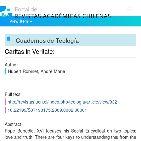
Toggl
navig
View Item
Cuadernos de Teología
Caritas in Veritate:
Author
Hubert Robinet, André Marie
Full text
http://revistas.ucn.cl/index.php/teologia/article/view/932
10.22199/S07198175.2009.0002.00001
Abstract
Pope Benedict XVI focuses his Social Encyclical on two topics:
love and truth. There are four keys to understanding this from the