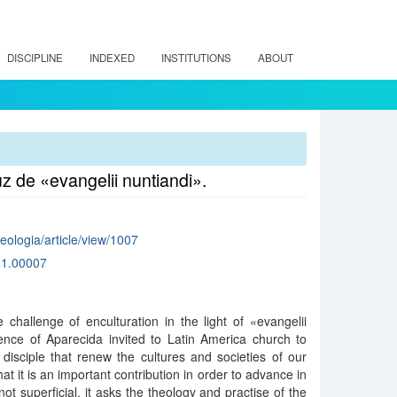
DISCIPLINE
INDEXED
INSTITUTIONS
ABOUT
uz de «evangelii nuntiandi».
teologia/article/view/1007
01.00007
challenge of enculturation in the light of «evangelii
ence of Aparecida invited to Latin America church to
disciple that renew the cultures and societies of our
hat it is an important contribution in order to advance in
ot superficial, it asks the theology and practise of the