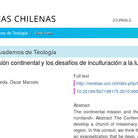
JOURNALS
os de Teología
View Item
uadernos de Teología
ión continental y los desafíos de inculturación a la l
Full text
eda, Óscar Marcelo
http://revistas.ucn.cl/index.php/
10.22199/S07198175.2010.00
Abstract
The continental mission and the 
nuntiandi» Abstract The Confer
develop a church of missionary 
region. In this context, we think t
an evangelization that be deep, n