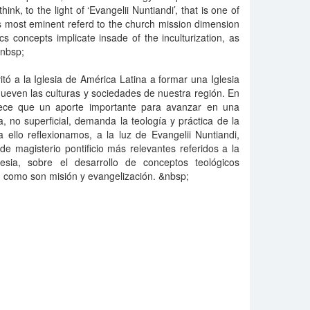
think, to the light of ‘Evangelii Nuntiandi’, that is one of
s most eminent referd to the church mission dimension
cs concepts implicate insade of the inculturization, as
&nbsp;
tó a la Iglesia de América Latina a formar una Iglesia
ueven las culturas y sociedades de nuestra región. En
rece que un aporte importante para avanzar en una
 no superficial, demanda la teología y práctica de la
a ello reflexionamos, a la luz de Evangelii Nuntiandi,
 magisterio pontificio más relevantes referidos a la
esia, sobre el desarrollo de conceptos teológicos
n, como son misión y evangelización. &nbsp;