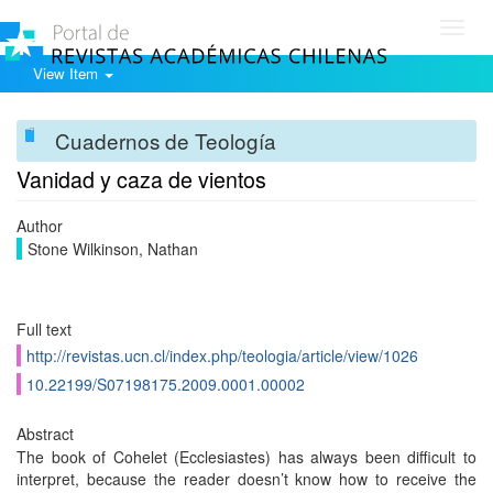
Toggl
navig
View Item
Cuadernos de Teología
Vanidad y caza de vientos
Author
Stone Wilkinson, Nathan
Full text
http://revistas.ucn.cl/index.php/teologia/article/view/1026
10.22199/S07198175.2009.0001.00002
Abstract
The book of Cohelet (Ecclesiastes) has always been difficult to
interpret, because the reader doesn’t know how to receive the