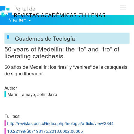
Toggl
navig
View Item
Cuadernos de Teología
50 years of Medellin: the “to” and “fro” of
liberating catechesis.
50 años de Medellín: los “ires” y “venires” de la catequesis
de signo liberador.
Author
Marín Tamayo, John Jairo
Full text
http://revistas.ucn.cl/index.php/teologia/article/view/3344
10.22199/S07198175.2018.0002.00005