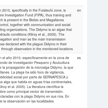
010, specifically in the Futaleufú zone, is
en
e Investigation Fund (FIPA), thus training and
ch is present in the Biobio and Magallanes
control, together with communication and social
ng organizations. The Didymo is an algae that
draulic conditions (Kilroy et al., 2005). The
propagation and man as the main transmission
areas declared with the plague Didymo in their
d through observation in the mentioned locations
n el año 2010, específicamente en la zona de
es
ndo de Investigación Pesquero y Acuicultura
de la propagación de la microalga Didymo, la que
lanes. La plaga ha sido foco de vigilancia,
publicidad social por parte de SERNAPESCA y
 alga que habita en aguas frías continentales,
y et al. 2005). La literatura científica la
re como principal vector de transmisión.
eclaradas con la plaga Didymo en sus ríos. En
de la observación en las localidades