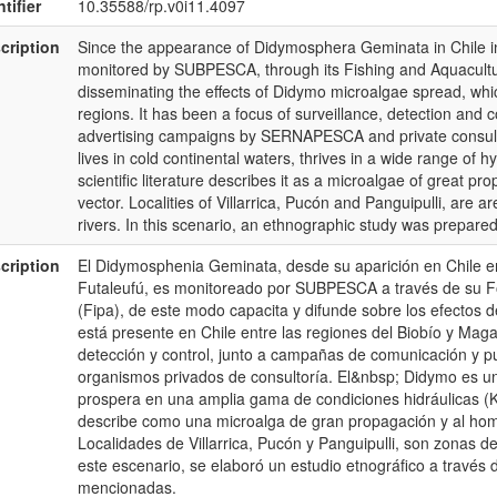
tifier
10.35588/rp.v0i11.4097
cription
Since the appearance of Didymosphera Geminata in Chile in 2
monitored by SUBPESCA, through its Fishing and Aquacultur
disseminating the effects of Didymo microalgae spread, whi
regions. It has been a focus of surveillance, detection and 
advertising campaigns by SERNAPESCA and private consulti
lives in cold continental waters, thrives in a wide range of hy
scientific literature describes it as a microalgae of great 
vector. Localities of Villarrica, Pucón and Panguipulli, are 
rivers. In this scenario, an ethnographic study was prepare
cription
El Didymosphenia Geminata, desde su aparición en Chile e
Futaleufú, es monitoreado por SUBPESCA a través de su Fo
(Fipa), de este modo capacita y difunde sobre los efectos 
está presente en Chile entre las regiones del Biobío y Magal
detección y control, junto a campañas de comunicación y 
organismos privados de consultoría. El&nbsp; Didymo es una
prospera en una amplia gama de condiciones hidráulicas (Kilro
describe como una microalga de gran propagación y al homb
Localidades de Villarrica, Pucón y Panguipulli, son zonas d
este escenario, se elaboró un estudio etnográfico a través 
mencionadas.