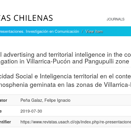
JOURNALS
resentaciones. Investigación en Comunicación
View Item
mple item record
l advertising and territorial inteligence in the
gation in Villarrica-Pucón and Pangupulli zone
cidad Social e Inteligencia territorial en el con
osphenia geminata en las zonas de Villarrica-
ator
Peña Galaz, Felipe Ignacio
e
2019-07-30
tifier
https://www.revistas.usach.cl/ojs/index.php/re-presentacione