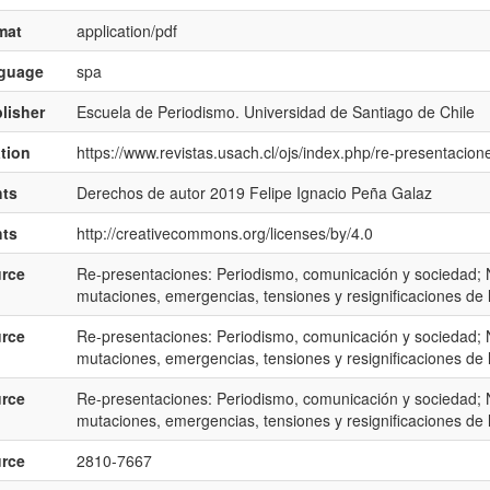
mat
application/pdf
nguage
spa
lisher
Escuela de Periodismo. Universidad de Santiago de Chile
ation
https://www.revistas.usach.cl/ojs/index.php/re-presentacion
hts
Derechos de autor 2019 Felipe Ignacio Peña Galaz
hts
http://creativecommons.org/licenses/by/4.0
rce
Re-presentaciones: Periodismo, comunicación y sociedad; N
mutaciones, emergencias, tensiones y resignificaciones de l
rce
Re-presentaciones: Periodismo, comunicación y sociedad; 
mutaciones, emergencias, tensiones y resignificaciones de l
rce
Re-presentaciones: Periodismo, comunicación y sociedad; N
mutaciones, emergencias, tensiones y resignificaciones de l
rce
2810-7667