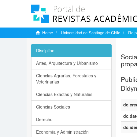
Home
Universidad de Santiago de Chile
Re-p
Show si
Discipline
Socia
propa
Artes, Arquitectura y Urbanismo
Ciencias Agrarias, Forestales y
Publi
Veterinarias
Didym
Ciencias Exactas y Naturales
dc.cre
Ciencias Sociales
dc.dat
Derecho
dc.iden
Economía y Administración