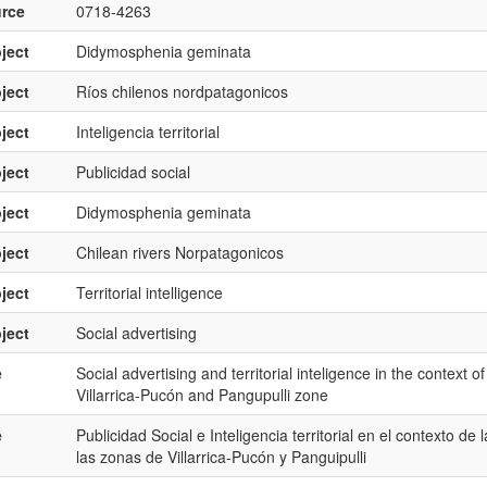
rce
0718-4263
ject
Didymosphenia geminata
ject
Ríos chilenos nordpatagonicos
ject
Inteligencia territorial
ject
Publicidad social
ject
Didymosphenia geminata
ject
Chilean rivers Norpatagonicos
ject
Territorial intelligence
ject
Social advertising
e
Social advertising and territorial inteligence in the contex
Villarrica-Pucón and Pangupulli zone
e
Publicidad Social e Inteligencia territorial en el contexto
las zonas de Villarrica-Pucón y Panguipulli