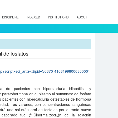
DISCIPLINE
INDEXED
INSTITUTIONS
ABOUT
l de fosfatos
lo.php?script=sci_arttext&pid=S0370-41061998000300001
ta de pacientes con hipercalciuria idiopáitica y
e paratohormona en el plasmo al suministro de fosfato
s pacientes con hipercalciuria detestables de hormona
edad, tres varones, con concentraciones sanguíneas
istró una solución oral de fosfatos por durante nueve
 esperado fue @,Clnormaiizoci¿)n de la relación