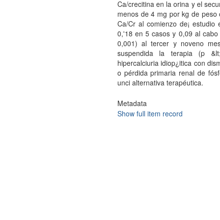
Ca/crecitina en la orina y el sec
menos de 4 mg por kg de peso co
Ca/Cr al comienzo de¡ estudio 
0,'18 en 5 casos y 0,09 al cabo
0,001) al tercer y noveno me
suspendida la terapia (p &lt
hipercalciuria idiop¿itica con 
o pérdida primaria renal de fósf
unci alternativa terapéutica.
Metadata
Show full item record