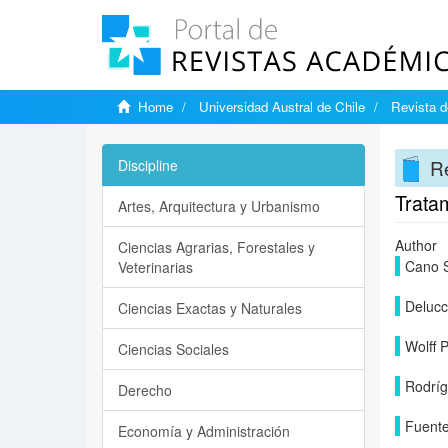
Home
Universidad Austral de Chile
Revista d
Re
Discipline
Tratam
Artes, Arquitectura y Urbanismo
Author
Ciencias Agrarias, Forestales y
Cano S
Veterinarias
Delucc
Ciencias Exactas y Naturales
Wolff 
Ciencias Sociales
Rodríg
Derecho
Fuente
Economía y Administración