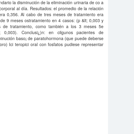
undario la disminución de la eliminación urinaria de co a
rporal al día. Resultados: el promedio de la relación
era 0,356. Al cabo de tres meses de tratamiento era
 de 9 meses ostratamiento en 4 casos: (p &lt; 0,003 y
s de tratamiento, como también a los 3 meses 5e
; 0,003). Conclusi¿)n: en cilgunos pacientes de
disminución baso¡ de paratohormona (que puede deberse
oro) Ici teropici oral con fosfatos pudiese representar