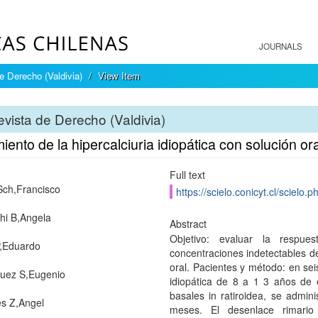
JOURNALS
e Derecho (Valdivia)
View Item
vista de Derecho (Valdivia)
iento de la hipercalciuria idiopática con solución ora
Full text
ch,Francisco
https://scielo.conicyt.cl/scie
hi B,Angela
Abstract
Objetivo: evaluar la respues
P,Eduardo
concentraciones indetectables d
oral. Pacientes y método: en sei
uez S,Eugenio
idiopática de 8 a 1 3 años de 
basales in ratiroidea, se admin
s Z,Angel
meses. El desenlace rimario