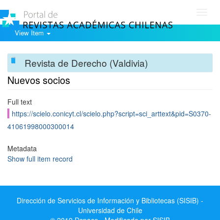
Toggl
navig
View Item
Revista de Derecho (Valdivia)
Nuevos socios
Full text
https://scielo.conicyt.cl/scielo.php?script=sci_arttext&pid=S0370-
41061998000300014
Metadata
Show full item record
Dirección de Servicios de Información y Bibliotecas (SISIB) -
Universidad de Chile