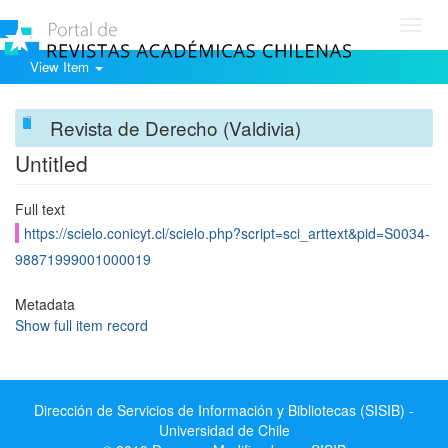
Toggl
navig
View Item
Revista de Derecho (Valdivia)
Untitled
Full text
https://scielo.conicyt.cl/scielo.php?script=sci_arttext&pid=S0034-
98871999001000019
Metadata
Show full item record
Dirección de Servicios de Información y Bibliotecas (SISIB) -
Universidad de Chile