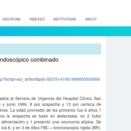
DISCIPLINE
INDEXED
INSTITUTIONS
ABOUT
 endoscópico combinado
lo.php?script=sci_arttext&pid=S0370-41061999000500006
ados al Servicio de Urgencia del Hospital Clínico San
6 y junio 1999, 8 por sospecha y 13 por certeza de
aérea. La edad promedio de los primeros fue 6 años 7
los la sospecha se basó en atelectasia, en 2 hubo
la alimentación y 1 presentó una neumonía atípica. Se
 los 8, y en 3 de ellos FBC + broncoscopía rígida (BR).