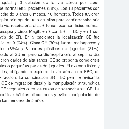
nquial y 3 oclusión de la vía aérea por tapón
ue normal en 3 pacientes (38%). Los 13 pacientes con
edio de 3 años 8 meses, 10 hombres. Todos tuvieron
respiratoria aguda, uno de ellos paro cardiorrespiratorio
a vía respiratoria alta. 6 tenían examen físico normal.
goscopía y pinza Magill, en 9 con BR + FBC y en 1 con
avés de BR. En 5 pacientes la localización CE fue
uial en 9 (64%). Cinco CE (36%) fueron radioopacos y
ales (36%) y 3 partes plásticas de juguetes (21%).
sado al SU en paro cardiorrespiratorio al séptimo día
ueron dados de alta sanos. CE se presenta como crisis
entos o pequeñas partes de juguetes. El examen físico y
ales, obligando a explorar la vía aérea con FBC, en
tracción. La combinación BR+FBC permite revisar la
 CE de migración distal y la manipulación atraumática
 CE vegetales o en los casos de sospecha sin CE. La
dificar hábitos alimentarios y evitar manipulación de
n los menores de 5 años