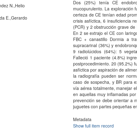
Dos (25%) tenía CE endobro
dez N.,Helio
mucopurulento. La exploración f
certeza de CE tenían edad prom
da E.,Gerardo
crisis asfíctica, 6 insuficiencia 
(PCR) y 2 obstrucción grave de l
En 2 se extrajo el CE con larin
FBC + canastillo Dormia a tr
supracarinal (36%) y endobronq
9 radiolúcidos (64%): 5 veget
Falleció 1 paciente (4.8%) ingre
postprocedimiento. 20 (95.2%) f
asfíctica por aspiración de alim
la radiografía pueden ser norm
caso de sospecha, y BR para ex
vía aérea totalmente, manejar el
en aquellas muy inflamadas por
prevención se debe orientar a mo
juguetes con partes pequeñas e
Metadata
Show full item record