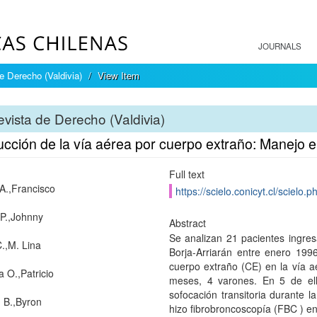
JOURNALS
e Derecho (Valdivia)
View Item
vista de Derecho (Valdivia)
ucción de la vía aérea por cuerpo extraño: Manejo
Full text
A.,Francisco
https://scielo.conicyt.cl/scie
P.,Johnny
Abstract
Se analizan 21 pacientes ingres
.,M. Lina
Borja-Arriarán entre enero 199
cuerpo extraño (CE) en la vía 
a O.,Patricio
meses, 4 varones. En 5 de el
sofocación transitoria durante 
n B.,Byron
hizo fibrobroncoscopía (FBC ) en