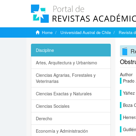
Home
Universidad Austral de Chile
Revista d
Re
Discipline
Obstr
Artes, Arquitectura y Urbanismo
Author
Ciencias Agrarias, Forestales y
Prado 
Veterinarias
Yáñez 
Ciencias Exactas y Naturales
Boza C
Ciencias Sociales
Herrer
Derecho
Guillé
Economía y Administración