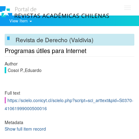
Toggl
navig
View Item
Revista de Derecho (Valdivia)
Programas útiles para Internet
Author
Cosoi P.,Eduardo
Full text
https://scielo.conicyt.cl/scielo.php?script=sci_arttext&pid=S0370-
41061999000500016
Metadata
Show full item record