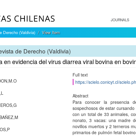
JOURNALS
e Derecho (Valdivia)
View Item
vista de Derecho (Valdivia)
 en evidencia del virus diarrea viral bovina en bov
Full text
DON,M.O
https://scielo.conicyt.cl/scie
,L
Abstract
Para conocer la presencia de
TEROS,G
sospechosos de estar cursando u
con un total de 33 animales, co
BAÑEZ,M
nonato, 3 vacas: una madre d
novillos muertos y 2 terneros m
OS,P
primarios de pulmón fetal bovin