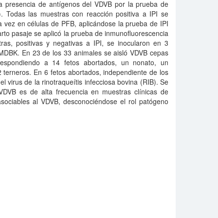
la presencia de antígenos del VDVB por la prueba de
). Todas las muestras con reacción positiva a IPI se
a vez en células de PFB, aplicándose la prueba de IPI
arto pasaje se aplicó la prueba de inmunofluorescencia
ras, positivas y negativas a IPI, se inocularon en 3
s MDBK. En 23 de los 33 animales se aisló VDVB cepas
rrespondiendo a 14 fetos abortados, un nonato, un
 2 terneros. En 6 fetos abortados, independiente de los
el virus de la rinotraqueítis infecciosa bovina (RIB). Se
VDVB es de alta frecuencia en muestras clínicas de
sociables al VDVB, desconociéndose el rol patógeno