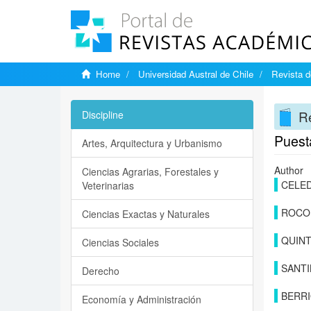
Home
Universidad Austral de Chile
Revista d
Re
Discipline
Puesta
Artes, Arquitectura y Urbanismo
Author
Ciencias Agrarias, Forestales y
CELE
Veterinarias
ROCO
Ciencias Exactas y Naturales
QUIN
Ciencias Sociales
SANTI
Derecho
BERRI
Economía y Administración