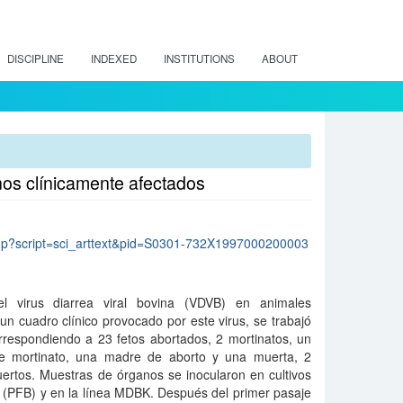
DISCIPLINE
INDEXED
INSTITUTIONS
ABOUT
inos clínicamente afectados
lo.php?script=sci_arttext&pid=S0301-732X1997000200003
l virus diarrea viral bovina (VDVB) en animales
n cuadro clínico provocado por este virus, se trabajó
rrespondiendo a 23 fetos abortados, 2 mortinatos, un
e mortinato, una madre de aborto y una muerta, 2
uertos. Muestras de órganos se inocularon en cultivos
o (PFB) y en la línea MDBK. Después del primer pasaje