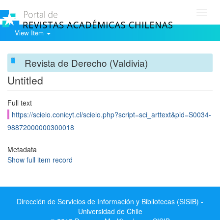
Toggl
navig
View Item
Revista de Derecho (Valdivia)
Untitled
Full text
https://scielo.conicyt.cl/scielo.php?script=sci_arttext&pid=S0034-
98872000000300018
Metadata
Show full item record
Dirección de Servicios de Información y Bibliotecas (SISIB) -
Universidad de Chile