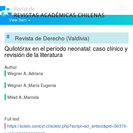
Toggl
navig
View Item
Revista de Derecho (Valdivia)
Quilotórax en el período neonatal: caso clínico y
revisión de la literatura
Author
Wegner A.,Adriana
Wegner A.,María Eugenia
Milad A.,Marcela
Full text
https://scielo.conicyt.cl/scielo.php?script=sci_arttext&pid=S0370-