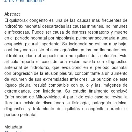
41061999000600007
Abstract
El quilotórax congénito es una de las causas más frecuentes de
hidrotórax neonatal descartadas las causas inmunes, no inmunes
e infecciosas. Puede ser causa de distress respiratorio y muerte
en el período neonatal por hipoplasia pulmonar secundaria a una
ocupación pleural importante. Su incidencia se estima muy baja,
contribuyendo a esto el subdiagnóstico en los mortineonatos con
hidrotórax, dado el aspecto aun no quiloso de la efusión. Este
artículo reporta el caso de una recién nacida con diagnóstico
antenatal de hidrotórax, que evolucionó en el período posnatal
con progresión de la efusión pleural, concomitante a un aumento
de volumen de sus extremidades inferiores. La punción de este
líquido pleural resultó compatible con quilo y las imágenes de
extremidades, con linfedema. Su estudio finalmente concluyó
Enfermedad de Milroy-Meige. A partir de este caso se revisa la
literatura existente discutiendo la fisiología, patogenia, clínica,
diagnóstico y tratamiento del quilotórax congénito durante el
período perinatal
Metadata