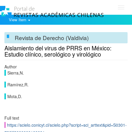
Toggl
navig
View Item
Revista de Derecho (Valdivia)
Aislamiento del virus de PRRS en México:
Estudio clínico, serológico y virológico
Author
Sierra,N.
Ramírez,R.
Mota,D.
Full text
https://scielo.conicyt.cl/scielo.php?script=sci_arttext&pid=S0301-