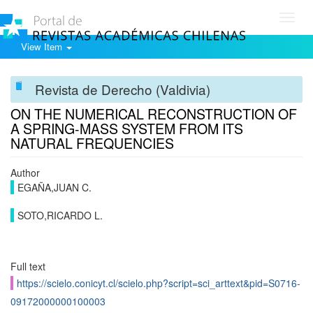
Toggl
navig
View Item
Revista de Derecho (Valdivia)
ON THE NUMERICAL RECONSTRUCTION OF
A SPRING-MASS SYSTEM FROM ITS
NATURAL FREQUENCIES
Author
EGAÑA,JUAN C.
SOTO,RICARDO L.
Full text
https://scielo.conicyt.cl/scielo.php?script=sci_arttext&pid=S0716-
09172000000100003