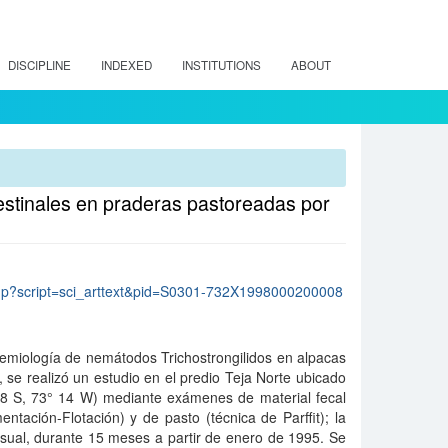
DISCIPLINE
INDEXED
INSTITUTIONS
ABOUT
estinales en praderas pastoreadas por
lo.php?script=sci_arttext&pid=S0301-732X1998000200008
demiología de nemátodos Trichostrongilidos en alpacas
 se realizó un estudio en el predio Teja Norte ubicado
48 S, 73° 14 W) mediante exámenes de material fecal
tación-Flotación) y de pasto (técnica de Parffit); la
sual, durante 15 meses a partir de enero de 1995. Se