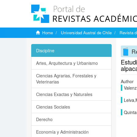
Home
Universidad Austral de Chile
Revista d
Re
Discipline
Estud
Artes, Arquitectura y Urbanismo
alpaca
Ciencias Agrarias, Forestales y
Author
Veterinarias
Valenz
Ciencias Exactas y Naturales
Leiva,
Ciencias Sociales
Quinta
Derecho
Economía y Administración