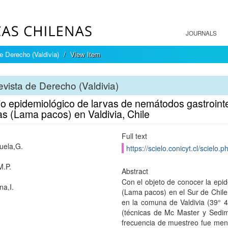
JOURNALS
e Derecho (Valdivia)
View Item
vista de Derecho (Valdivia)
io epidemiológico de larvas de nemátodos gastroint
s (Lama pacos) en Valdivia, Chile
Full text
uela,G.
https://scielo.conicyt.cl/scie
M.P.
Abstract
Con el objeto de conocer la epi
na,I.
(Lama pacos) en el Sur de Chile,
en la comuna de Valdivia (39° 
(técnicas de Mc Master y Sedimen
frecuencia de muestreo fue men