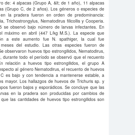
ro de: 4 alpacas (Grupo A, &lt; de 1 año), 11 alpacas
as (Grupo C, de 2 años). Los géneros o especies de
as en la pradera fueron en orden de predominancia:
a, Trichostrongylus, Nematodirus filicollis y Cooperia.
5 se observó bajo número de larvas infectantes. En
l máximo en abril (447 L/kg M.S.). La especie que
ón a este aumento fue N. spathiger, la cual fue
s meses del estudio. Las otras especies fueron de
e observaron huevos tipo estrongilidos, Nematodirus,
al, durante todo el período se observó que el recuento
n relación a huevos tipo estrongilidos, el grupo A
especto al género Nematodirus, el recuento de huevos
 C es bajo y con tendencia a mantenerse estable, a
es mayor. Los hallazgos de huevos de Trichuris sp. y
grupos fueron bajos y esporádicos. Se concluye que las
arvas en la pradera son producidas por cambios de
 que las cantidades de huevos tipo estrongilidos son