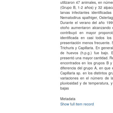
utilizaron 47 animales, en núme
(Grupo B, 1-2 años) y 32 alpac
larvas infectantes identificad
Nematodirus spathiger, Ostertagi
Durante el verano del año 199
otoño aumentaron alcanzando e
contribuyó en mayor proporci
identificada en casi todos lo
presentación menos frecuente. S
Trichuris y Capillaria. En gener
de huevos (h.p.g.) fue bajo. E
presentó una mayor cantidad. R
encontrados en los grupos B y
diferencia del grupo A, en que 
Capillaria sp. en los distintos 
variaciones en el número de l
pluviosidad y de temperatura, y
bajas
Metadata
Show full item record