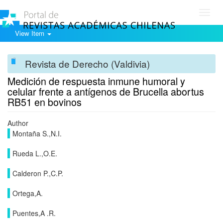
Toggl
navig
View Item
Revista de Derecho (Valdivia)
Medición de respuesta inmune humoral y
celular frente a antígenos de Brucella abortus
RB51 en bovinos
Author
Montaña S.,N.I.
Rueda L.,O.E.
Calderon P.,C.P.
Ortega,A.
Puentes,A .R.