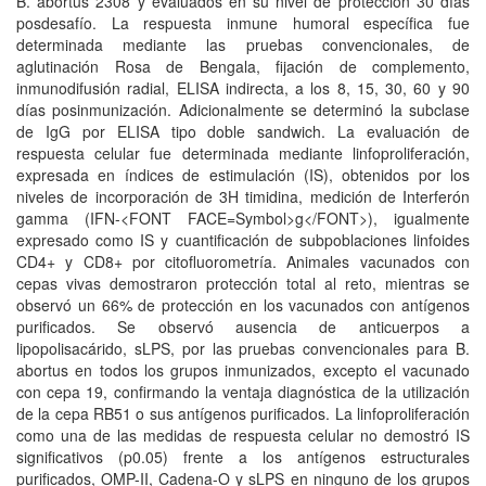
B. abortus 2308 y evaluados en su nivel de protección 30 días
posdesafío. La respuesta inmune humoral específica fue
determinada mediante las pruebas convencionales, de
aglutinación Rosa de Bengala, fijación de complemento,
inmunodifusión radial, ELISA indirecta, a los 8, 15, 30, 60 y 90
días posinmunización. Adicionalmente se determinó la subclase
de IgG por ELISA tipo doble sandwich. La evaluación de
respuesta celular fue determinada mediante linfoproliferación,
expresada en índices de estimulación (IS), obtenidos por los
niveles de incorporación de 3H timidina, medición de Interferón
gamma (IFN-<FONT FACE=Symbol>g</FONT>), igualmente
expresado como IS y cuantificación de subpoblaciones linfoides
CD4+ y CD8+ por citofluorometría. Animales vacunados con
cepas vivas demostraron protección total al reto, mientras se
observó un 66% de protección en los vacunados con antígenos
purificados. Se observó ausencia de anticuerpos a
lipopolisacárido, sLPS, por las pruebas convencionales para B.
abortus en todos los grupos inmunizados, excepto el vacunado
con cepa 19, confirmando la ventaja diagnóstica de la utilización
de la cepa RB51 o sus antígenos purificados. La linfoproliferación
como una de las medidas de respuesta celular no demostró IS
significativos (p0.05) frente a los antígenos estructurales
purificados, OMP-II, Cadena-O y sLPS en ninguno de los grupos