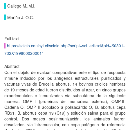
Gallego M.,M.I.
Mariño J.,O.C.
Full text
https://scielo.conicyt.cl/scielo.php?script=sci_arttext&pid=S0301-
732X1998000200011
Abstract
Con el objeto de evaluar comparativamente el tipo de respuesta
inmune inducido por los antígenos estructurales purificados y
vacunas vivas de Brucella abortus, 14 bovinos criollos hembras
de 19 meses de edad fueron distribuidos al azar, en cinco grupos
experimentales e inmunizados vía subcutánea de la siguiente
manera: OMP-II (proteínas de membrana externa), OMP-II-
Cadena-O, OMP II acoplado a polisacárido-O, B. abortus cepa
RB51, B. abortus cepa 19 (C19) y solución salina para el grupo
control. Dos meses posinmunización, los animales fueron
desafiados, vía intramuscular, con cepa patógena de referencia