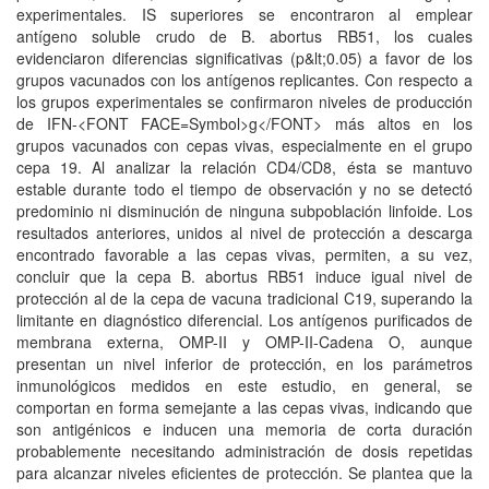
experimentales. IS superiores se encontraron al emplear
antígeno soluble crudo de B. abortus RB51, los cuales
evidenciaron diferencias significativas (p&lt;0.05) a favor de los
grupos vacunados con los antígenos replicantes. Con respecto a
los grupos experimentales se confirmaron niveles de producción
de IFN-<FONT FACE=Symbol>g</FONT> más altos en los
grupos vacunados con cepas vivas, especialmente en el grupo
cepa 19. Al analizar la relación CD4/CD8, ésta se mantuvo
estable durante todo el tiempo de observación y no se detectó
predominio ni disminución de ninguna subpoblación linfoide. Los
resultados anteriores, unidos al nivel de protección a descarga
encontrado favorable a las cepas vivas, permiten, a su vez,
concluir que la cepa B. abortus RB51 induce igual nivel de
protección al de la cepa de vacuna tradicional C19, superando la
limitante en diagnóstico diferencial. Los antígenos purificados de
membrana externa, OMP-II y OMP-II-Cadena O, aunque
presentan un nivel inferior de protección, en los parámetros
inmunológicos medidos en este estudio, en general, se
comportan en forma semejante a las cepas vivas, indicando que
son antigénicos e inducen una memoria de corta duración
probablemente necesitando administración de dosis repetidas
para alcanzar niveles eficientes de protección. Se plantea que la