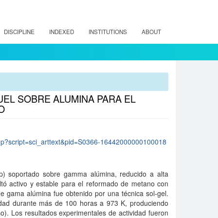
DISCIPLINE
INDEXED
INSTITUTIONS
ABOUT
UEL SOBRE ALUMINA PARA EL
O
lo.php?script=sci_arttext&pid=S0366-16442000000100018
/p) soportado sobre gamma alúmina, reducido a alta
ltó activo y estable para el reformado de metano con
de gama alúmina fue obtenido por una técnica sol-gel.
vidad durante más de 100 horas a 973 K, produciendo
). Los resultados experimentales de actividad fueron