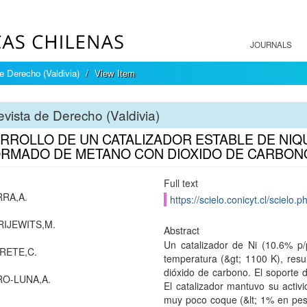
JOURNALS
e Derecho (Valdivia)
View Item
vista de Derecho (Valdivia)
RROLLO DE UN CATALIZADOR ESTABLE DE NIQ
RMADO DE METANO CON DIOXIDO DE CARBON
Full text
RA,A.
https://scielo.conicyt.cl/scie
RIJEWITS,M.
Abstract
Un catalizador de Ni (10.6% p
RETE,C.
temperatura (&gt; 1100 K), resu
dióxido de carbono. El soporte 
O-LUNA,A.
El catalizador mantuvo su acti
muy poco coque (&lt; 1% en peso