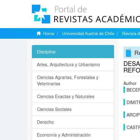
Home
Universidad Austral de Chile
Revista d
Re
Discipline
DESA
Artes, Arquitectura y Urbanismo
REFO
Ciencias Agrarias, Forestales y
Author
Veterinarias
BECER
Ciencias Exactas y Naturales
DIMIT
Ciencias Sociales
ARCIP
Derecho
CASTR
Economía y Administración