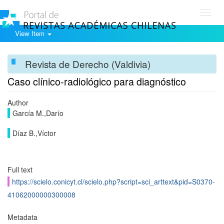
Toggl
navig
View Item
Revista de Derecho (Valdivia)
Caso clínico-radiológico para diagnóstico
Author
García M.,Darío
Díaz B.,Víctor
Full text
https://scielo.conicyt.cl/scielo.php?script=sci_arttext&pid=S0370-
41062000000300008
Metadata