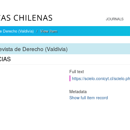
JOURNALS
e Derecho (Valdivia)
View Item
vista de Derecho (Valdivia)
CIAS
Full text
https://scielo.conicyt.cl/scie
Metadata
Show full item record