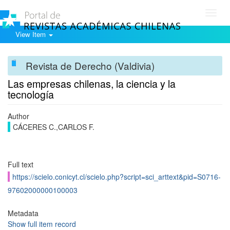
Toggl
navig
View Item
Revista de Derecho (Valdivia)
Las empresas chilenas, la ciencia y la
tecnología
Author
CÁCERES C.,CARLOS F.
Full text
https://scielo.conicyt.cl/scielo.php?script=sci_arttext&pid=S0716-
97602000000100003
Metadata
Show full item record