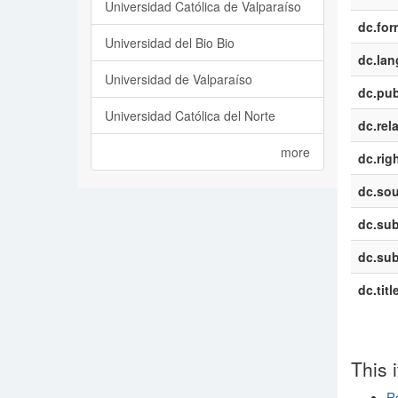
Universidad Católica de Valparaíso
dc.for
Universidad del Bio Bio
dc.la
Universidad de Valparaíso
dc.pub
Universidad Católica del Norte
dc.rel
more
dc.rig
dc.sou
dc.sub
dc.sub
dc.titl
This 
Re