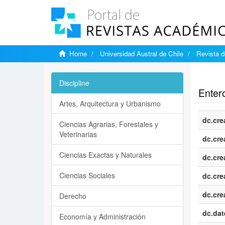
Home
Universidad Austral de Chile
Revista d
Show si
Discipline
Entero
Artes, Arquitectura y Urbanismo
dc.cre
Ciencias Agrarias, Forestales y
Veterinarias
dc.cre
Ciencias Exactas y Naturales
dc.cre
Ciencias Sociales
dc.cre
dc.cre
Derecho
dc.dat
Economía y Administración