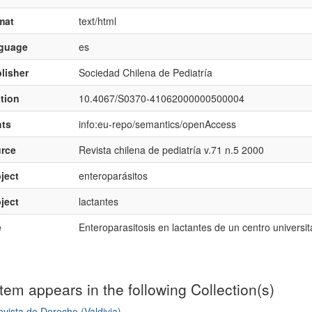
mat
text/html
nguage
es
lisher
Sociedad Chilena de Pediatría
ation
10.4067/S0370-41062000000500004
hts
info:eu-repo/semantics/openAccess
rce
Revista chilena de pediatría v.71 n.5 2000
ject
enteroparásitos
ject
lactantes
e
Enteroparasitosis en lactantes de un centro universit
item appears in the following Collection(s)
vista de Derecho (Valdivia)