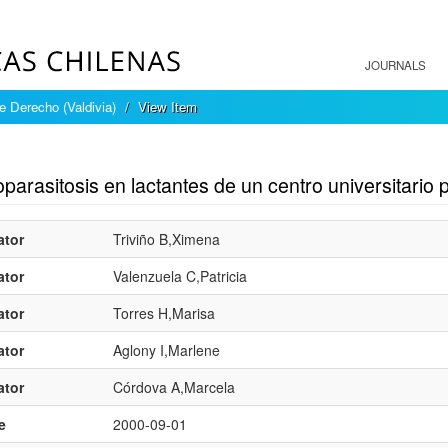
JOURNALS
e Derecho (Valdivia)
View Item
mple item record
parasitosis en lactantes de un centro universitario 
ator
Triviño B,Ximena
ator
Valenzuela C,Patricia
ator
Torres H,Marisa
ator
Aglony I,Marlene
ator
Córdova A,Marcela
e
2000-09-01