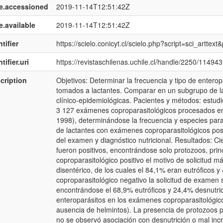
e.accessioned
2019-11-14T12:51:42Z
e.available
2019-11-14T12:51:42Z
tifier
https://scielo.conicyt.cl/scielo.php?script=sci_art
tifier.uri
https://revistaschilenas.uchile.cl/handle/2250/114943
cription
Objetivos: Determinar la frecuencia y tipo de enter
tomados a lactantes. Comparar en un subgrupo de lac
clínico-epidemiológicas. Pacientes y métodos: estudio
3 127 exámenes coproparasitológicos procesados en l
1998), determinándose la frecuencia y especies para
de lactantes con exámenes coproparasitológicos posit
del examen y diagnóstico nutricional. Resultados: C
fueron positivos, encontrándose solo protozoos, pri
coproparasitológico positivo el motivo de solicitud 
disentérico, de los cuales el 84,1% eran eutróficos 
coproparasitológico negativo la solicitud de examen 
encontrándose el 68,9% eutróficos y 24,4% desnutri
enteroparásitos en los exámenes coproparasitológicos
ausencia de helmintos). La presencia de protozoos p
no se observó asociación con desnutrición o mal in