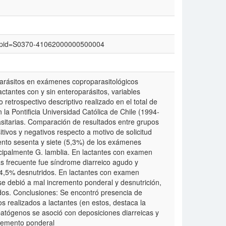
text&pid=S0370-41062000000500004
oparásitos en exámenes coproparasitológicos
tantes con y sin enteroparásitos, variables
 retrospectivo descriptivo realizado en el total de
a Pontificia Universidad Católica de Chile (1994-
sitarias. Comparación de resultados entre grupos
ivos y negativos respecto a motivo de solicitud
iento sesenta y siete (5,3%) de los exámenes
ncipalmente G. lamblia. En lactantes con examen
más frecuente fue síndrome diarreico agudo y
y 4,5% desnutridos. En lactantes con examen
se debió a mal incremento ponderal y desnutrición,
dos. Conclusiones: Se encontró presencia de
 realizados a lactantes (en estos, destaca la
atógenos se asoció con deposiciones diarreicas y
cremento ponderal