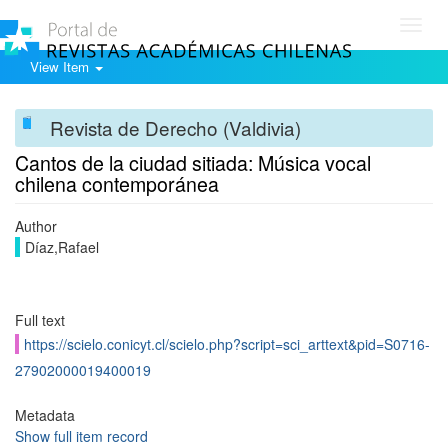
Toggl
navig
View Item
Revista de Derecho (Valdivia)
Cantos de la ciudad sitiada: Música vocal
chilena contemporánea
Author
Díaz,Rafael
Full text
https://scielo.conicyt.cl/scielo.php?script=sci_arttext&pid=S0716-
27902000019400019
Metadata
Show full item record