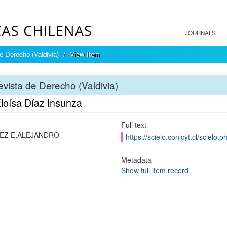
JOURNALS
e Derecho (Valdivia)
View Item
vista de Derecho (Valdivia)
Eloísa Díaz Insunza
Full text
EZ E,ALEJANDRO
https://scielo.conicyt.cl/scie
Metadata
Show full item record