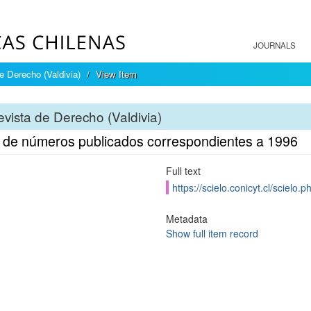
JOURNALS
e Derecho (Valdivia)
View Item
vista de Derecho (Valdivia)
e de números publicados correspondientes a 1996
Full text
https://scielo.conicyt.cl/scie
Metadata
Show full item record