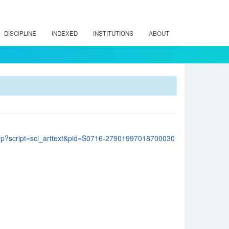
DISCIPLINE
INDEXED
INSTITUTIONS
ABOUT
lo.php?script=sci_arttext&pid=S0716-27901997018700030