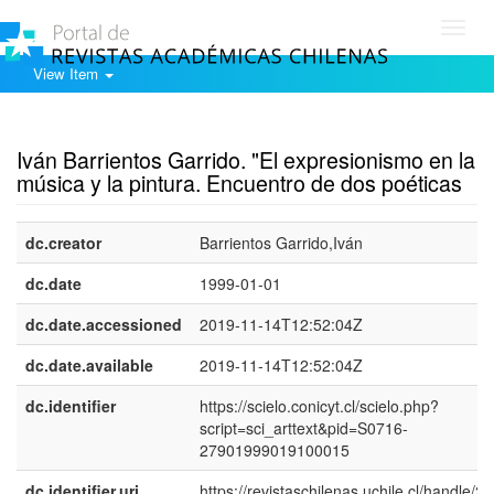
Toggl
navig
View Item
Show simple item record
Iván Barrientos Garrido. "El expresionismo en la
música y la pintura. Encuentro de dos poéticas
dc.creator
Barrientos Garrido,Iván
dc.date
1999-01-01
dc.date.accessioned
2019-11-14T12:52:04Z
dc.date.available
2019-11-14T12:52:04Z
dc.identifier
https://scielo.conicyt.cl/scielo.php?
script=sci_arttext&pid=S0716-
27901999019100015
dc.identifier.uri
https://revistaschilenas.uchile.cl/handle/2