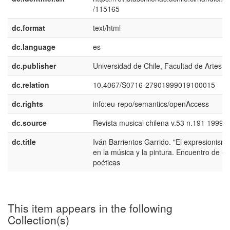
/115165
dc.format
text/html
dc.language
es
dc.publisher
Universidad de Chile, Facultad de Artes
dc.relation
10.4067/S0716-27901999019100015
dc.rights
info:eu-repo/semantics/openAccess
dc.source
Revista musical chilena v.53 n.191 1999
dc.title
Iván Barrientos Garrido. "El expresionism
en la música y la pintura. Encuentro de d
poéticas
This item appears in the following
Collection(s)