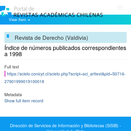
Toggl
navig
View Item
Revista de Derecho (Valdivia)
Índice de números publicados correspondientes
a 1998
Full text
https://scielo.conicyt.cl/scielo.php?script=sci_arttext&pid=S0716-
27901999019100018
Metadata
Show full item record
Dirección de Servicios de Información y Bibliotecas (SISIB) -