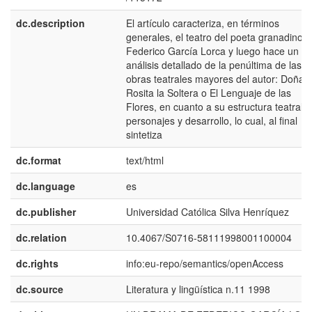
dc.description
El artículo caracteriza, en términos
generales, el teatro del poeta granadino
Federico García Lorca y luego hace un
análisis detallado de la penúltima de las
obras teatrales mayores del autor: Doña
Rosita la Soltera o El Lenguaje de las
Flores, en cuanto a su estructura teatral,
personajes y desarrollo, lo cual, al final
sintetiza
dc.format
text/html
dc.language
es
dc.publisher
Universidad Católica Silva Henríquez
dc.relation
10.4067/S0716-58111998001100004
dc.rights
info:eu-repo/semantics/openAccess
dc.source
Literatura y lingüística n.11 1998