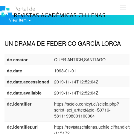
Toggl
navig
View Item
Show simple item record
UN DRAMA DE FEDERICO GARCÍA LORCA
dc.creator
QUER ANTICH,SANTIAGO
dc.date
1998-01-01
dc.date.accessioned
2019-11-14T12:52:04Z
dc.date.available
2019-11-14T12:52:04Z
dc.identifier
https://scielo.conicyt.cl/scielo.php?
script=sci_arttext&pid=S0716-
58111998001100004
dc.identifier.uri
https://revistaschilenas.uchile.cl/handle/2
/115172