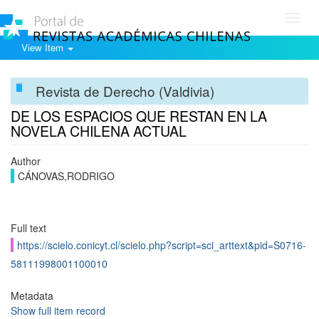
Toggl
navig
View Item
Revista de Derecho (Valdivia)
DE LOS ESPACIOS QUE RESTAN EN LA
NOVELA CHILENA ACTUAL
Author
CÁNOVAS,RODRIGO
Full text
https://scielo.conicyt.cl/scielo.php?script=sci_arttext&pid=S0716-
58111998001100010
Metadata
Show full item record