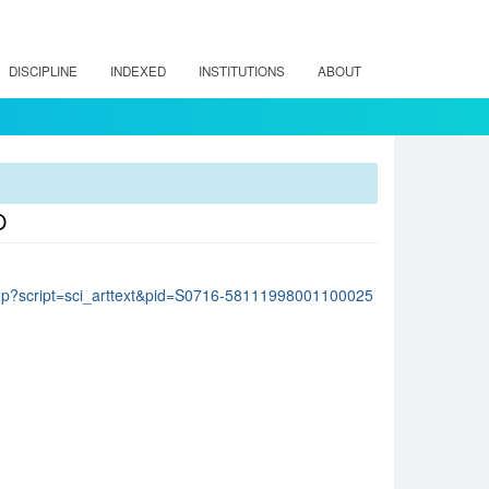
DISCIPLINE
INDEXED
INSTITUTIONS
ABOUT
O
lo.php?script=sci_arttext&pid=S0716-58111998001100025