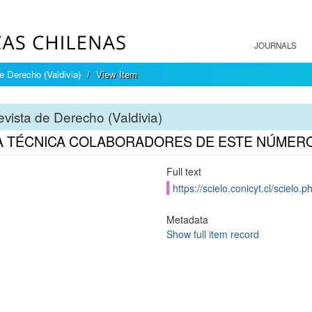
JOURNALS
e Derecho (Valdivia)
View Item
vista de Derecho (Valdivia)
A TÉCNICA COLABORADORES DE ESTE NÚMER
Full text
https://scielo.conicyt.cl/scie
Metadata
Show full item record