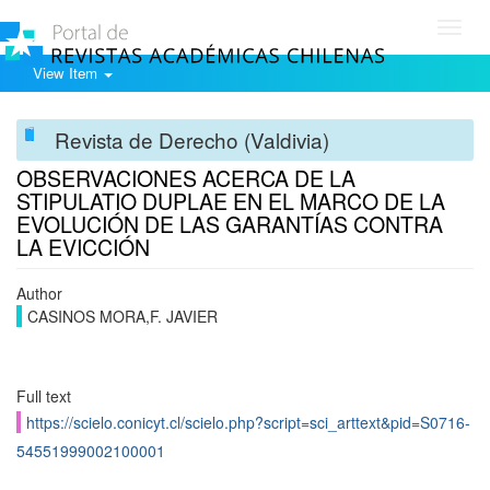
Toggl
navig
View Item
Revista de Derecho (Valdivia)
OBSERVACIONES ACERCA DE LA
STIPULATIO DUPLAE EN EL MARCO DE LA
EVOLUCIÓN DE LAS GARANTÍAS CONTRA
LA EVICCIÓN
Author
CASINOS MORA,F. JAVIER
Full text
https://scielo.conicyt.cl/scielo.php?script=sci_arttext&pid=S0716-
54551999002100001