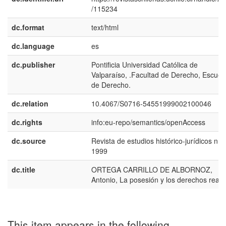
/115234
dc.format
text/html
dc.language
es
dc.publisher
Pontificia Universidad Católica de
Valparaíso, .Facultad de Derecho, Escuel
de Derecho.
dc.relation
10.4067/S0716-54551999002100046
dc.rights
info:eu-repo/semantics/openAccess
dc.source
Revista de estudios histórico-jurídicos n.2
1999
dc.title
ORTEGA CARRILLO DE ALBORNOZ,
Antonio, La posesión y los derechos reale
This item appears in the following