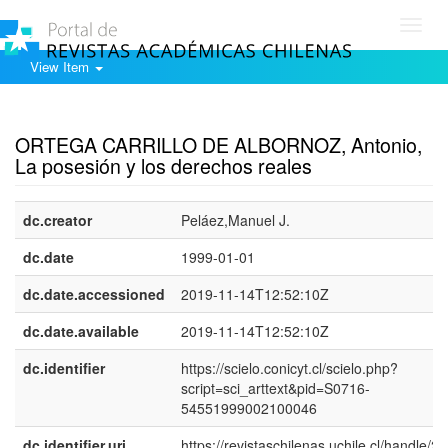
Toggl
navig
View Item
Show simple item record
ORTEGA CARRILLO DE ALBORNOZ, Antonio,
La posesión y los derechos reales
dc.creator
Peláez,Manuel J.
dc.date
1999-01-01
dc.date.accessioned
2019-11-14T12:52:10Z
dc.date.available
2019-11-14T12:52:10Z
dc.identifier
https://scielo.conicyt.cl/scielo.php?
script=sci_arttext&pid=S0716-
54551999002100046
dc.identifier.uri
https://revistaschilenas.uchile.cl/handle/2