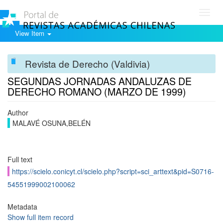
Toggl
navig
View Item
Revista de Derecho (Valdivia)
SEGUNDAS JORNADAS ANDALUZAS DE
DERECHO ROMANO (MARZO DE 1999)
Author
MALAVÉ OSUNA,BELÉN
Full text
https://scielo.conicyt.cl/scielo.php?script=sci_arttext&pid=S0716-
54551999002100062
Metadata
Show full item record