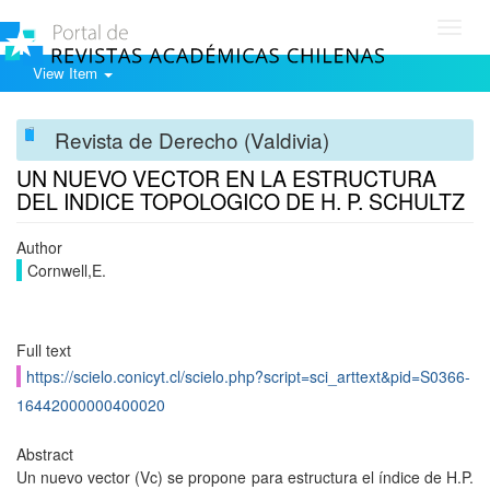
Toggl
navig
View Item
Revista de Derecho (Valdivia)
UN NUEVO VECTOR EN LA ESTRUCTURA
DEL INDICE TOPOLOGICO DE H. P. SCHULTZ
Author
Cornwell,E.
Full text
https://scielo.conicyt.cl/scielo.php?script=sci_arttext&pid=S0366-
16442000000400020
Abstract
Un nuevo vector (Vc) se propone para estructura el índice de H.P.