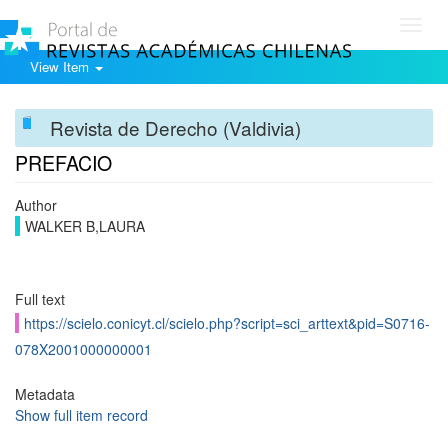
Toggl
navig
View Item
Revista de Derecho (Valdivia)
PREFACIO
Author
WALKER B,LAURA
Full text
https://scielo.conicyt.cl/scielo.php?script=sci_arttext&pid=S0716-
078X2001000000001
Metadata
Show full item record