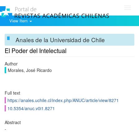
Toggl
navig
View Item
Anales de la Universidad de Chile
El Poder del Intelectual
Author
Morales, José Ricardo
Full text
https://anales.uchile.cl/index.php/ANUC/article/view/8271
10.5354/anuc.v0i1.8271
Abstract
-